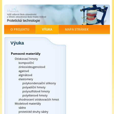
O PROJEKTU
VÝUKA
MAPA STRÁNEK
Výuka
Pomocné materiály
Otiskovací hmoty
kompoziční
zinkoxideugenolové
agarové
alginátové
elastomery
polykondenzační silikony
polyadiční hmoty
polysulfidové hmoty
polyéterové hmoty
zhodnocení otiskovacích hmot
Modelové materiály
sádra
protetické druhy sádry