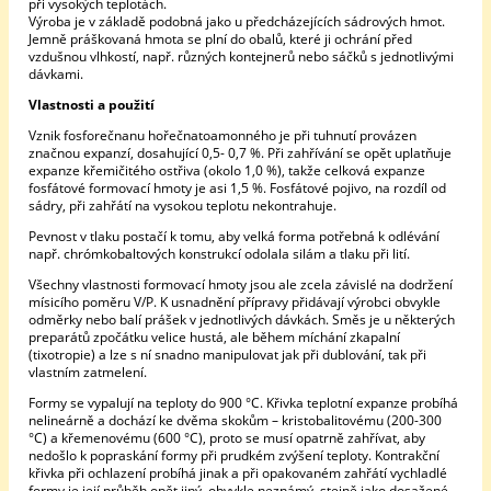
při vysokých teplotách.
Výroba je v základě podobná jako u předcházejících sádrových hmot.
Jemně práškovaná hmota se plní do obalů, které ji ochrání před
vzdušnou vlhkostí, např. různých kontejnerů nebo sáčků s jednotlivými
dávkami.
Vlastnosti a použití
Vznik fosforečnanu hořečnatoamonného je při tuhnutí provázen
značnou expanzí, dosahující 0,5- 0,7 %. Při zahřívání se opět uplatňuje
expanze křemičitého ostřiva (okolo 1,0 %), takže celková expanze
fosfátové formovací hmoty je asi 1,5 %. Fosfátové pojivo, na rozdíl od
sádry, při zahřátí na vysokou teplotu nekontrahuje.
Pevnost v tlaku postačí k tomu, aby velká forma potřebná k odlévání
např. chrómkobaltových konstrukcí odolala silám a tlaku při lití.
Všechny vlastnosti formovací hmoty jsou ale zcela závislé na dodržení
mísicího poměru V/P. K usnadnění přípravy přidávají výrobci obvykle
odměrky nebo balí prášek v jednotlivých dávkách. Směs je u některých
preparátů zpočátku velice hustá, ale během míchání zkapalní
(tixotropie) a lze s ní snadno manipulovat jak při dublování, tak při
vlastním zatmelení.
Formy se vypalují na teploty do 900 °C. Křivka teplotní expanze probíhá
nelineárně a dochází ke dvěma skokům – kristobalitovému (200-300
°C) a křemenovému (600 °C), proto se musí opatrně zahřívat, aby
nedošlo k popraskání formy při prudkém zvýšení teploty. Kontrakční
křivka při ochlazení probíhá jinak a při opakovaném zahřátí vychladlé
formy je její průběh opět jiný, obvykle neznámý, stejně jako dosažené