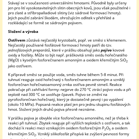
Stávají se v současnosti univerzálními hmotami. Původně byly určeny
jen pro lití vysokotavitelných slitin obecných kovů, jsou však použitelné i
pro zlaté a stříbropalladiové slitiny (viz sádrové formovací hmoty).
Jejich použití zabrání škodám, ohrožujícím odlitek v přehřáté a
rozkládající se formě se sádrovým pojivem.
Složení a výroba
Ostřivem
zůstává nejčastěji krystobalit, popř. ve směsi s křemenem.
Nejčastěji používané fosfátové formovací hmoty patří do tzv.
jednofázových preparátů
, které v prášku obsahují jako
pojivo
kovové
oxidy a fosfáty. Může to být např. práškovitá směs oxidu hořečnatého
(MgO) s kyselým fosforečnanem amonným a oxidem křemičitým SiO
2
jako ostřivem.
K přípravě směsi se použije voda, směs tuhne během 5-8 minut. Při
tuhnutí reaguje oxid hořečnatý s fosforečnanem amonným a vzniklý
fosforečnan hořečnatoamonný zrnka ostřiva pevně stmelí. Reakce
pokračuje při zahřívání formy: nejprve do 270 °C ztrácí pojivo vodu a při
teplotě nad 300 °C se uvolňuje čpavek. Pojivo se změní na
pyrofosforečnan hořečnatý, který je dostatečně pevný i po vypálení
(okolo 10 MPa). Popsaná reakce platí jen pro jednu skupinu fosfátových
hmot. Složení jiných druhů pojiva přesně neznáme.
V prášku pojiva je obvykle více fosforečnanu amonného, než je třeba k
reakci při tuhnutí. Zbytek reaguje při vyšších teplotách s ostřivem, a tak
dochází k reakci mezi vznikajícím oxidem fosforečným P
O
a oxidem
2
5
křemičitým SiO
. Vzniklý silikofosfát přispívá ke zvýšení pevnosti formy
2