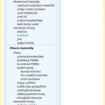
Modelovací materiály
vlastnosti voskových materiálů
vosky v zubní protetice
vosk modelovací
vosk licí
voskové prefabrikáty
další druhy vosků
Formovací hmoty
sádrové
fosfátové
jiné
spájecí hmoty
Hlavní materiály
Plasty
polymetylmetakryláty
klasifikace PMMA
korunkové PMMA
bazální plasty
lisovací technika
licí a injekční technika
volná modelace
chyby a příčiny
umělé zuby pryskyřičné
neakrylátové plasty
měkké plastické hmoty
biologické vlastnosti
Keramické hmoty