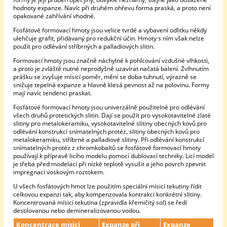
hodnoty expanze. Navíc při druhém ohřevu forma praská, a proto není
opakované zahřívání vhodné.
Fosfátové formovací hmoty jsou velice tvrdé a vybavení odlitku někdy
ulehčuje grafit, přidávaný pro redukční účin. Hmoty s ním však nelze
použít pro odlévání stříbrných a palladiových slitin.
Formovací hmoty jsou značně náchylné k pohlcování vzdušné vlhkosti,
a proto je zvláště nutné neprodyšně uzavírat načatá balení. Zvlhnutím
prášku se zvyšuje mísicí poměr, mění se doba tuhnutí, výrazně se
snižuje tepelná expanze a hlavně klesá pevnost až na polovinu. Formy
mají navíc tendenci praskat.
Fosfátové formovací hmoty jsou univerzálně použitelné pro odlévání
všech druhů protetických slitin. Dají se použít pro vysokotavitelné zlaté
slitiny pro metalokeramiku, vysokotavitelné slitiny obecných kovů pro
odlévání konstrukcí snímatelných protéz, slitiny obecných kovů pro
metalokeramiku, stříbrné a palladiové slitiny. Při odlévání konstrukcí
snímatelných protéz z chromkobaltů se fosfátové formovací hmoty
používají k přípravě licího modelu pomocí dublovací techniky. Licí model
je třeba před modelací při nízké teplotě vysušit a jeho povrch zpevnit
impregnací voskovým roztokem.
U všech fosfátových hmot lze použitím speciální mísicí tekutiny řídit
celkovou expanzi tak, aby kompenzovala kontrakci konkrétní slitiny.
Koncentrovaná mísicí tekutina (zpravidla křemičitý sol) se ředí
destilovanou nebo demineralizovanou vodou.
Koncentrace mísicí
Expanze při
Expanze