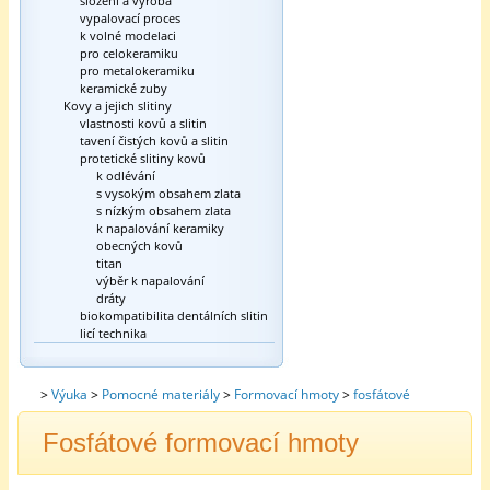
složení a výroba
vypalovací proces
k volné modelaci
pro celokeramiku
pro metalokeramiku
keramické zuby
Kovy a jejich slitiny
vlastnosti kovů a slitin
tavení čistých kovů a slitin
protetické slitiny kovů
k odlévání
s vysokým obsahem zlata
s nízkým obsahem zlata
k napalování keramiky
obecných kovů
titan
výběr k napalování
dráty
biokompatibilita dentálních slitin
licí technika
>
Výuka
>
Pomocné materiály
>
Formovací hmoty
>
fosfátové
Fosfátové formovací hmoty