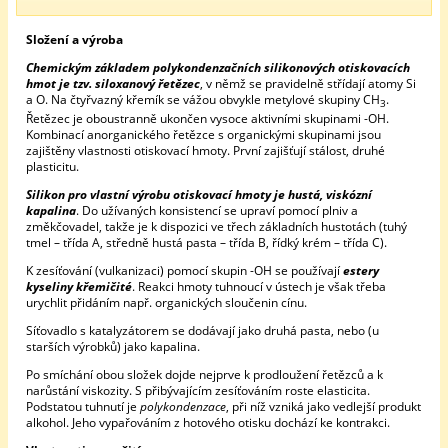
Složení a výroba
Chemickým základem polykondenzačních silikonových otiskovacích
hmot je tzv. siloxanový řetězec
, v němž se pravidelně střídají atomy Si
a O. Na čtyřvazný křemík se vážou obvykle metylové skupiny CH
.
3
Řetězec je oboustranně ukončen vysoce aktivními skupinami -OH.
Kombinací anorganického řetězce s organickými skupinami jsou
zajištěny vlastnosti otiskovací hmoty. První zajišťují stálost, druhé
plasticitu.
Silikon pro vlastní výrobu otiskovací hmoty je hustá, viskózní
kapalina
. Do užívaných konsistencí se upraví pomocí plniv a
změkčovadel, takže je k dispozici ve třech základních hustotách (tuhý
tmel – třída A, středně hustá pasta – třída B, řídký krém – třída C).
K zesíťování (vulkanizaci) pomocí skupin -OH se používají
estery
kyseliny křemičité
. Reakci hmoty tuhnoucí v ústech je však třeba
urychlit přidáním např. organických sloučenin cínu.
Síťovadlo s katalyzátorem se dodávají jako druhá pasta, nebo (u
starších výrobků) jako kapalina.
Po smíchání obou složek dojde nejprve k prodloužení řetězců a k
narůstání viskozity. S přibývajícím zesíťováním roste elasticita.
Podstatou tuhnutí je
polykondenzace
, při níž vzniká jako vedlejší produkt
alkohol. Jeho vypařováním z hotového otisku dochází ke kontrakci.