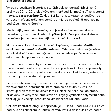
Vlastnosti a použití
Výroba a používání historicky starších polykondenzačních silikonů
prošly od 50. let 20. století vývojem, který vedl k hmotám tří konsistencí
–
tmelu, pasty a krému
. Základní silikon a katalyzátor se dodávají ve
výrobcem přesně určeném poměru a mísí se buď ručně lopatkou na
podložce, nebo hnětením.
Modernější, strojové mísení vyžaduje obě složky ve speciálních
pouzdrech, v nichž se vkládají do přístroje. Určení poměru složek a
promísení je mnohem přesnější než při ruční přípravě.
Silikony se aplikují dvěma základními způsoby:
metodou dvojího
otiskování a metodou dvojího míchání
. Otiskovací nástroje (konfekční
a individuální lžičky) musí být perforované nebo opatřené vrstvou
adheziva a bezpodmínečně rigidní.
Doba tuhnutí silikonů bývá průměrně 5 minut. Snížení doporučeného
množství katalyzátoru by mohlo tuhnutí prodloužit. Opačný způsob, tj.
zvýšení množství katalyzátoru, nemá vliv na rychlost tuhnutí, zato však
zhorší objemovou stálost a pružnost.
Přesnost otisků a tedy i modelů závisí na objemových změnách a na
tvarové změně (deformaci), která probíhá po ztuhnutí. Otisk se
smršťuje vlivem ztrát těkavých látek, z nichž některé jsou do hmoty
přidávány již ve výrobě (změkčovadla, zbytky výchozích polymerů) nebo
vznikají jako vedlejší produkt polykondenzace (alkohol, voda).
Celková kontrakce obvykle nepřesahuje 0,1 % za 1 hodinu a 0,4 % za 24
hodin. U řidších forem je kontrakce vždy větší a dosahuje za 24 hodin