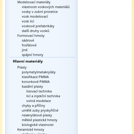
Modelovací materiály
vlastnosti voskových materiálů
vosky v zubní protetice
vosk modelovací
vosk licí
voskové prefabrikáty
další druhy vosků
Formovací hmoty
sádrové
fosfátové
jiné
spájecí hmoty
Hlavní materiály
Plasty
polymetylmetakryláty
klasifikace PMMA
korunkové PMMA
bazální plasty
lisovací technika
licí a injekční technika
volná modelace
chyby a příčiny
umělé zuby pryskyřičné
neakrylátové plasty
měkké plastické hmoty
biologické vlastnosti
Keramické hmoty