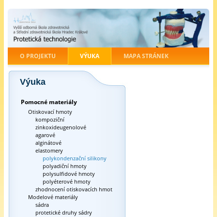
O PROJEKTU
VÝUKA
MAPA STRÁNEK
Výuka
Pomocné materiály
Otiskovací hmoty
kompoziční
zinkoxideugenolové
agarové
alginátové
elastomery
polykondenzační silikony
polyadiční hmoty
polysulfidové hmoty
polyéterové hmoty
zhodnocení otiskovacích hmot
Modelové materiály
sádra
protetické druhy sádry