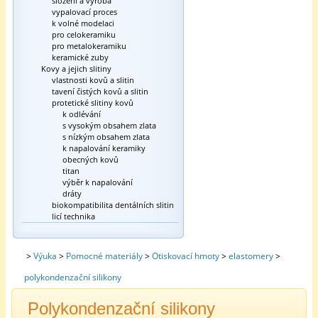
složení a výroba
vypalovací proces
k volné modelaci
pro celokeramiku
pro metalokeramiku
keramické zuby
Kovy a jejich slitiny
vlastnosti kovů a slitin
tavení čistých kovů a slitin
protetické slitiny kovů
k odlévání
s vysokým obsahem zlata
s nízkým obsahem zlata
k napalování keramiky
obecných kovů
titan
výběr k napalování
dráty
biokompatibilita dentálních slitin
licí technika
>
Výuka
>
Pomocné materiály
>
Otiskovací hmoty
>
elastomery
>
polykondenzační silikony
Polykondenzační silikony