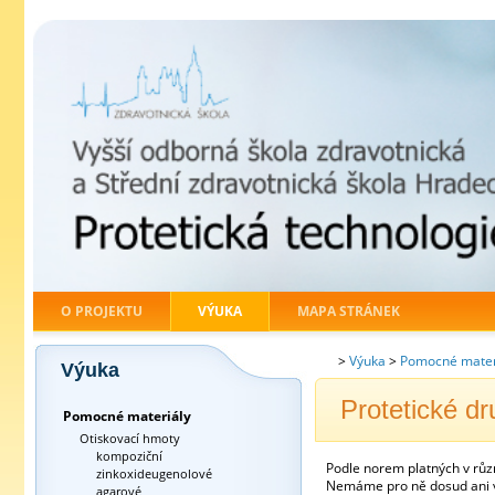
O PROJEKTU
VÝUKA
MAPA STRÁNEK
>
Výuka
>
Pomocné mater
Výuka
Protetické d
Pomocné materiály
Otiskovací hmoty
kompoziční
Podle norem platných v různ
zinkoxideugenolové
Nemáme pro ně dosud ani 
agarové