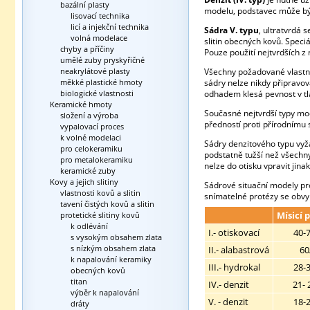
bazální plasty
modelu, podstavec může být
lisovací technika
licí a injekční technika
Sádra V. typu
, ultratvrdá 
volná modelace
slitin obecných kovů. Spec
chyby a příčiny
Pouze použití nejtvrdších z
umělé zuby pryskyřičné
neakrylátové plasty
Všechny požadované vlastno
měkké plastické hmoty
sádry nelze nikdy připravo
biologické vlastnosti
odhadem klesá pevnost v tla
Keramické hmoty
Současné nejtvrdší typy mo
složení a výroba
předností proti přírodnímu 
vypalovací proces
k volné modelaci
Sádry denzitového typu vyž
pro celokeramiku
podstatně tužší než všechny
pro metalokeramiku
nelze do otisku vpravit jin
keramické zuby
Kovy a jejich slitiny
Sádrové situační modely pro
vlastnosti kovů a slitin
snímatelné protézy se obvyk
tavení čistých kovů a slitin
Mísicí 
protetické slitiny kovů
k odlévání
I.- otiskovací
40-
s vysokým obsahem zlata
s nízkým obsahem zlata
II.- alabastrová
60
k napalování keramiky
III.- hydrokal
28-
obecných kovů
titan
IV.- denzit
21- 
výběr k napalování
V. - denzit
18-
dráty