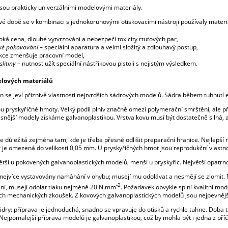
ou prakticky univerzálními modelovými materiály.
 době se v kombinaci s jednokorunovými otiskovacími nástroji používaly materiá
oká cena, dlouhé vytvrzování a nebezpečí toxicity rtuťových par,
cké pokovování
– speciální aparatura a velmi složitý a zdlouhavý postup,
akce zmenšuje pracovní model,
slitiny
– nutnost užít speciální nástřikovou pistoli s nejistým výsledkem.
lových materiálů
se jeví příznivě vlastnosti nejtvrdších sádrových modelů. Sádra během tuhnutí ex
 pryskyřičné hmoty. Velký podíl plniv značně omezí polymerační smrštění, ale p
snější modely získáme galvanoplastikou. Vrstva kovu musí být dostatečně silná, 
e důležitá zejména tam, kde je třeba přesně odlišit preparační hranice. Nejlepší
je omezená do velikosti 0,05 mm. U pryskyřičných hmot jsou reprodukční vlastno
větší u pokovených galvanoplastických modelů, menší u pryskyřic. Největší opatrn
 nejvíce vystavovány namáhání v ohybu; musejí mu odolávat a nesmějí se zlomit. 
-2
ení, musejí odolat tlaku nejméně 20 N.mm
. Požadavek obvykle splní kvalitní mo
ích mechanických zkoušek. Z kovových galvanoplastických modelů jsou nejpevnější
ádry: příprava je jednoduchá, snadno se vpravuje do otisků a rychle tuhne. Doba t
ejpomalejší příprava modelů je galvanoplastikou, což by mohla být i jedna z příč