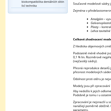
biokompatibilita dentálních slitin
Současné modelové sádry js
licí technika
Zejména v předelastomerové
Amalgám
– vys
Galvanoplasti
Plasty
– kontr
Lehce tavitelné 
Celkové zhodnocení mode
Z hlediska objemových změn 
Podstatně méně vhodné jsou
0,1 % lin. Rozměrově nejpře
(nejčastěji sádry).
Přesná reprodukce detailů j
přesnost modelových sáder 
Odolnost proti otěru je nej
Modely jsou při zpracování
Aby nedošlo k jejich odlom
Podobně je tomu i u ostatn
Zpracování je nejsnazší u s
nanášejí poměrně obtížně. N
parametry.