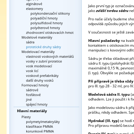
alginátové
Jako první typ je označová
elastomery
jako
zvlášť tvrdou sádru
ne
polykondenzační silikony
polyadiční hmoty
Pro naše účely budeme sho
polysulfidové hmoty
odpovídá způsobu jejich vý
polyéterové hmoty
V současnosti se ještě zavá
zhodnocení otiskovacích hmot
Modelové materiály
Hlavní požadavky
na kvali
sádra
kontaktem s otiskovacím ma
protetické druhy sádry
manipulaci s kovovými odlit
Modelovací materiály
vlastnosti voskových materiálů
Sádru je třeba skladovat př
vosky v zubní protetice
sádru II. typu (polohydrát 
vosk modelovací
maximálně 0,15 %, pevnost v
vosk licí
(I. typ). Obvykle se požadu
voskové prefabrikáty
další druhy vosků
Při přípravě je třeba vžd
Formovací hmoty
pro III. typ 28 - 32 ml, pro I
sádrové
Modelová sádra II. typu
(
fosfátové
odhadem. Lze ji použít i k f
jiné
spájecí hmoty
Jako modelovou sádru k pří
Hlavní materiály
prášku, nikdy odhadem. Sprá
Plasty
Hydrokal (III. typ)
se hodí 
polymetylmetakryláty
Pro přípravu modelů bezzubý
klasifikace PMMA
korunkové PMMA
Denzit (IV. typ)
je nutné už