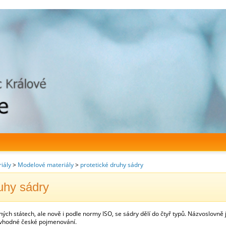
iály
>
Modelové materiály
>
protetické druhy sádry
ruhy sádry
ých státech, ale nově i podle normy ISO, se sádry dělí do čtyř typů. Názvoslovně
vhodné české pojmenování.