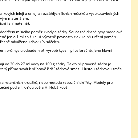
kových inlejí a onlejí a rozsáhlých fixních můstků z vysokotavitelných
lovým materiálem.
xní i snímatelné).
– dodržení mísicího poměru vody a sádry. Současné drahé typy modelové
é jen o 1 ml snižuje už výrazně pevnost v tlaku a při určení poměru
přesně odváženou dávkují v sáčcích.
kém průmyslu odpadem při výrobě kyseliny fosforečné. Jeho hlavní
jí od 20 do 27 ml vody na 100 g sádry. Takto připravená sádra je
, který přímo svádí k přípravě řidší sádrové směsi. Hustou sádrovou směs
ů a retenčních kroužků, nebo metoda repoziční skříňky. Modely pro
tečně podle J. Krňoulové a H. Hubálkové.