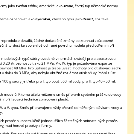
normy jako
tvrdou sádru
, americké jako
stone
, čtvrtý typ německé normy
budeme označovat jako
hydrokal
, čtvrtého typu jako
denzit
, což také
á reprodukce detailů, žádné dodatečné změny po ztuhnutí způsobené
tečná tvrdost ke spolehlivé ochraně povrchu modelu před odřením při
osti modelových typů sádry uvedené v normách uvádějí pro alabastrovou
nzi 0,20 %, pevnost v tlaku 21 MPa. Pro IV. typ je požadována expanze
pevnost 48 MPa. Pro úplnost je třeba uvést i hodnoty pro otiskovací sádru
 v tlaku do 3 MPa, aby nebylo obtížné rozlámat otisk při vyjímání z úst.
a 100 g sádry je třeba pro I. typ použít 60 ml vody, pro II. typ 40 - 50 ml,
čních modelů. K tomu účelu můžeme směs připravit sypáním prášku do vody
ní při lisovací technice zpracování plastů.
, IV. a V. typu. Směs připravujeme vždy přesně odměřenými dávkami vody a
y.
ních protéz a konstrukčně jednodušších částečných snímatelných protéz.
vyjmutí hotové protézy z formy.
a dlah. Pro obvykle vyšší cenu se z denzitu zhotovuje jen pracovní část