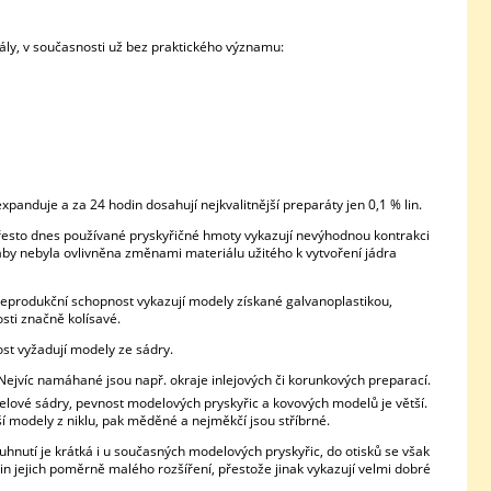
ly, v současnosti už bez praktického významu:
panduje a za 24 hodin dosahují nejkvalitnější preparáty jen 0,1 % lin.
řesto dnes používané pryskyřičné hmoty vykazují nevýhodnou kontrakci
aby nebyla ovlivněna změnami materiálu užitého k vytvoření jádra
 reprodukční schopnost vykazují modely získané galvanoplastikou,
sti značně kolísavé.
ost vyžadují modely ze sádry.
Nejvíc namáhané jsou např. okraje inlejových či korunkových preparací.
delové sádry, pevnost modelových pryskyřic a kovových modelů je větší.
 modely z niklu, pak měděné a nejměkčí jsou stříbrné.
uhnutí je krátká i u současných modelových pryskyřic, do otisků se však
in jejich poměrně malého rozšíření, přestože jinak vykazují velmi dobré