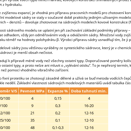
 z hydrokalu.
se zvýšenou expanzí, je vhodná pro přípravu pracovních modelů pro zhotovení korun
iální modelové sádry se staly v současné době prakticky jediným užívaným mode
 nich – denzitů – dovoluje zhotovovat na sádrových modelech kovové konstrukce (fi
sti sádrového modelu se uplatní jen při zachování základní podmínky přípravy 
vat odhadem, vždy jen odměřováním vody a odvážením sádry. Množství vody zvýšen
ku téměř na hodnoty polohydrátu β. Výrobci přípravu sádry usnadňují tím, že ji 
delové sádry jsou většinou vyráběny ze syntetického sádrovce, který je v chemic
sádrovci je menší obsah nečistot.
adují k přípravě méně vody než všechny ostatní typy. Doporučované poměry kolísa
 ostatní typy, a proto nelze ani mluvit o „vylévání otisku”. To je nepřesný termín
ak než pomocí vhodného vibračního zařízení.
 fixní protetiku se zhotovují zásadně dělené a užívá se buď metoda vodících čep
le nedělí. Základní vlastnosti sádrových modelových materiálů uvádí tabulka čás
poměr V/S
Pevnost MPa
Expanze %
Doba tuhnutí min.
70/100
4
0,15
4
/100
9
0,3
16-20
32/100
21
0,2
12-16
25/100
35
0,1
12-10
20/100
48
0,1-0,3
12-16