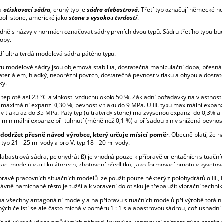
na
otiskovací sádra
, druhý typ je
sádra alabastrová
. Třetí typ označují německé 
boli stone, americké jako
stone s vysokou tvrdostí
.
dně s názvy v normách označovat sádry prvních dvou typů. Sádru třetího typu 
roby.
dí ultra tvrdá modelová sádra pátého typu.
tu modelové sádry jsou objemová stabilita, dostatečná manipulační doba, přesn
teriálem, hladký, neporézní povrch, dostatečná pevnost v tlaku a ohybu a dosta
ky.
i teplotě asi 23 °C a vlhkosti vzduchu okolo 50 %. Základní požadavky na vlastn
ß) maximální expanzi 0,30 %, pevnost v tlaku do 9 MPa. U III. typu maximální expa
 tlaku až do 35 MPa. Pátý typ (ultratvrdý stone) má zvýšenou expanzi do 0,3% a 
je minimální expanze při tuhnutí (méně než 0,1 %) a přísadou plniv snížená pevnost
y dodržet přesně návod výrobce, který určuje mísicí poměr
. Obecně platí, že n
V. typ 21 - 25 ml vody a pro V. typ 18 - 20 ml vody.
alabastrová sádra, polohydrát ß) je vhodná pouze k přípravě orientačních situa
ixaci modelů v artikulátorech, zhotovení předlitků, jako formovací hmotu v kyvetová
pravě pracovních situačních modelů lze použít pouze některý z polohydrátů α III.
vně namíchané těsto je tužší a k vpravení do otisku je třeba užít vibrační technik
na všechny antagonální modely a na přípravu situačních modelů při výrobě totál
ch čelistí se ale často míchá v poměru 1 : 1 s alabastrovou sádrou, což usnadní 
ít při výrobě všech typů fixních náhrad, kovových konstrukcí snímatelných protéz 